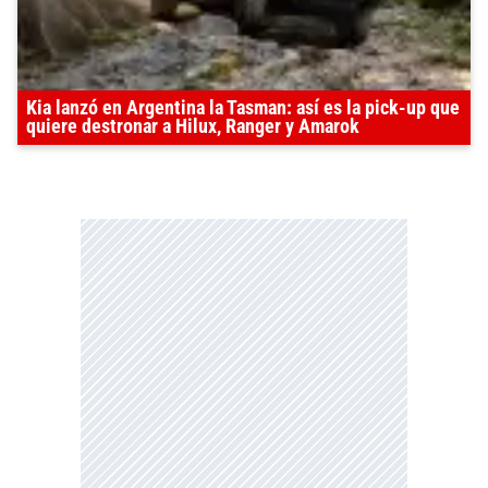
Kia lanzó en Argentina la Tasman: así es la pick-up que
quiere destronar a Hilux, Ranger y Amarok