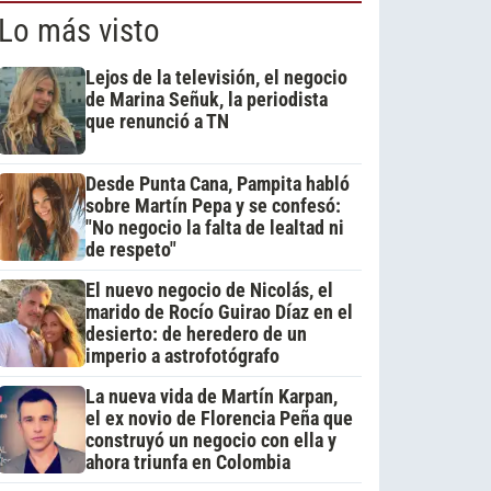
Lo más visto
Lejos de la televisión, el negocio
de Marina Señuk, la periodista
que renunció a TN
Desde Punta Cana, Pampita habló
sobre Martín Pepa y se confesó:
"No negocio la falta de lealtad ni
de respeto"
El nuevo negocio de Nicolás, el
marido de Rocío Guirao Díaz en el
desierto: de heredero de un
imperio a astrofotógrafo
La nueva vida de Martín Karpan,
el ex novio de Florencia Peña que
construyó un negocio con ella y
ahora triunfa en Colombia