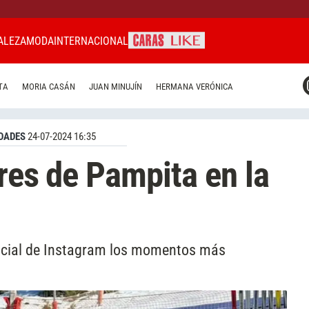
ALEZA
MODA
INTERNACIONAL
CARAS MIAMI
TA
MORIA CASÁN
JUAN MINUJÍN
HERMANA VERÓNICA
CARAS BRASIL
CARAS URUGUAY
DADES
24-07-2024 16:35
ares de Pampita en la
icial de Instagram los momentos más