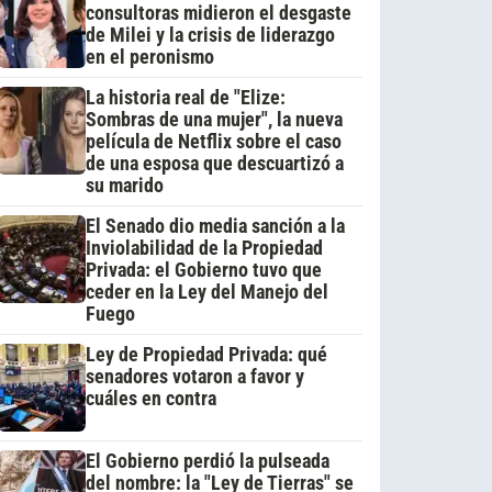
consultoras midieron el desgaste
de Milei y la crisis de liderazgo
en el peronismo
La historia real de "Elize:
Sombras de una mujer", la nueva
película de Netflix sobre el caso
de una esposa que descuartizó a
su marido
El Senado dio media sanción a la
Inviolabilidad de la Propiedad
Privada: el Gobierno tuvo que
ceder en la Ley del Manejo del
Fuego
Ley de Propiedad Privada: qué
senadores votaron a favor y
cuáles en contra
El Gobierno perdió la pulseada
del nombre: la "Ley de Tierras" se