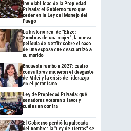
Inviolabilidad de la Propiedad
Privada: el Gobierno tuvo que
ceder en la Ley del Manejo del
Fuego
La historia real de "Elize:
Sombras de una mujer", la nueva
película de Netflix sobre el caso
de una esposa que descuartizó a
su marido
Encuesta rumbo a 2027: cuatro
consultoras midieron el desgaste
de Milei y la crisis de liderazgo
en el peronismo
Ley de Propiedad Privada: qué
senadores votaron a favor y
cuáles en contra
El Gobierno perdió la pulseada
del nombre: la "Ley de Tierras" se