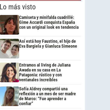
Lo más visto
Camiseta y minifalda cuadrillé:
Gime Accardi conquista España
con un original look en tendencia
Así está hoy Faustino, el hijo de
Eva Bargiela y Gianluca Simeone
Entramos al living de Juliana
Awada en su casa en La
Patagonia: rústico y con
ventanales increíbles
Sofía Aldrey compartió una
reflexión a un mes de ser madre
de Marco: “Fue aprender a
confiar”