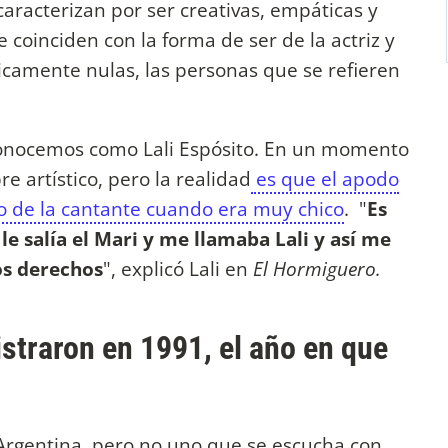
aracterizan por ser creativas, empáticas y
e coinciden con la forma de ser de la actriz y
icamente nulas, las personas que se refieren
conocemos como Lali Espósito. En un momento
 artístico, pero la realidad
es que el apodo
o de la cantante cuando era muy chico
. "
Es
e salía el Mari y me llamaba Lali y así me
os derechos
", explicó Lali en
El Hormiguero.
straron en 1991, el año en que
rgentina, pero no uno que se escucha con