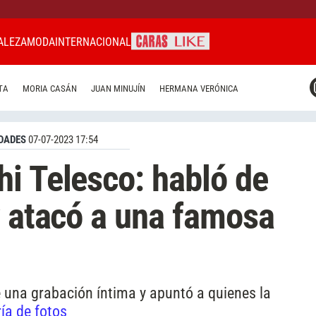
ALEZA
MODA
INTERNACIONAL
CARAS MIAMI
TA
MORIA CASÁN
JUAN MINUJÍN
HERMANA VERÓNICA
CARAS BRASIL
CARAS URUGUAY
DADES
07-07-2023 17:54
i Telesco: habló de
y atacó a una famosa
de una grabación íntima y apuntó a quienes la
ía de fotos