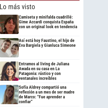
Lo más visto
Camiseta y minifalda cuadrillé:
Gime Accardi conquista España
con un original look en tendencia
Así está hoy Faustino, el hijo de
Eva Bargiela y Gianluca Simeone
Entramos al living de Juliana
Awada en su casa en La
Patagonia: rústico y con
ventanales increíbles
Sofía Aldrey compartió una
reflexión a un mes de ser madre
de Marco: “Fue aprender a
confiar”