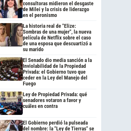
consultoras midieron el desgaste
de Milei y la crisis de liderazgo
en el peronismo
La historia real de "Elize:
Sombras de una mujer", la nueva
película de Netflix sobre el caso
de una esposa que descuartizó a
su marido
El Senado dio media sanción a la
Inviolabilidad de la Propiedad
Privada: el Gobierno tuvo que
ceder en la Ley del Manejo del
Fuego
Ley de Propiedad Privada: qué
senadores votaron a favor y
cuáles en contra
El Gobierno perdió la pulseada
del nombre: la "Ley de Tierras" se