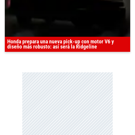
Honda prepara una nueva pick-up con motor V6 y
diseño más robusto: así será la Ridgeline