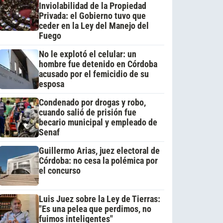
Inviolabilidad de la Propiedad
Privada: el Gobierno tuvo que
ceder en la Ley del Manejo del
Fuego
No le explotó el celular: un
hombre fue detenido en Córdoba
acusado por el femicidio de su
esposa
Condenado por drogas y robo,
cuando salió de prisión fue
becario municipal y empleado de
Senaf
Guillermo Arias, juez electoral de
Córdoba: no cesa la polémica por
el concurso
Luis Juez sobre la Ley de Tierras:
"Es una pelea que perdimos, no
fuimos inteligentes"