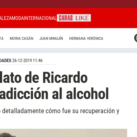
ALEZA
MODA
INTERNACIONAL
CARAS MIAMI
TA
MORIA CASÁN
JUAN MINUJÍN
HERMANA VERÓNICA
CARAS BRASIL
CARAS URUGUAY
DADES
26-12-2019 11:46
lato de Ricardo
adicción al alcohol
 detalladamente cómo fue su recuperación y