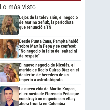
Lo más visto
Lejos de la televisión, el negocio
de Marina Señuk, la periodista
que renunció a TN
Desde Punta Cana, Pampita habló
sobre Martín Pepa y se confesó:
"No negocio la falta de lealtad ni
de respeto"
El nuevo negocio de Nicolás, el
marido de Rocío Guirao Díaz en el
desierto: de heredero de un
imperio a astrofotógrafo
La nueva vida de Martín Karpan,
el ex novio de Florencia Peña que
construyó un negocio con ella y
ahora triunfa en Colombia