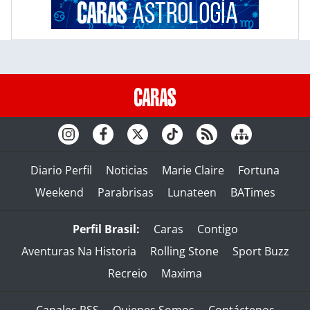
Diario Perfil
Noticias
Marie Claire
Fortuna
Weekend
Parabrisas
Lunateen
BATimes
Perfil Brasil:
Caras
Contigo
Aventuras Na Historia
Rolling Stone
Sport Buzz
Recreio
Maxima
Canales RSS
Quienes Somos
Contáctenos