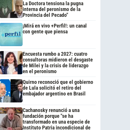
La Doctora tensiona la pugna
interna del peronismo de la
Provincia del Pecado"
¡Mirá en vivo +Perfil!: un canal
con gente que piensa
Encuesta rumbo a 2027: cuatro
consultoras midieron el desgaste
de Milei y la crisis de liderazgo
en el peronismo
Quirno reconoció que el gobierno
de Lula solicitó el retiro del
embajador argentino en Brasil
Cachanosky renunció a una
fundación porque "se ha
transformado en una especie de
Instituto Patria incondicional de