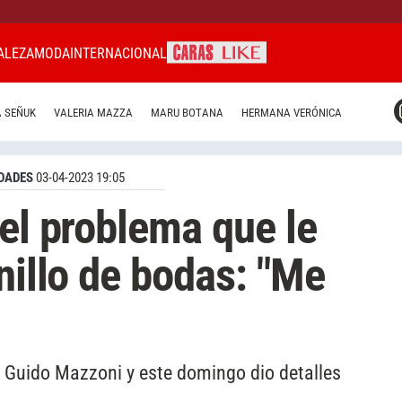
ALEZA
MODA
INTERNACIONAL
CARAS MIAMI
 SEÑUK
VALERIA MAZZA
MARU BOTANA
HERMANA VERÓNICA
CARAS BRASIL
CARAS URUGUAY
DADES
03-04-2023 19:05
 el problema que le
nillo de bodas: "Me
 Guido Mazzoni y este domingo dio detalles