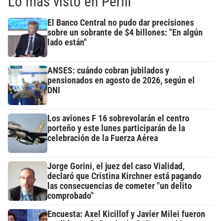
Lo más visto en Perfil
El Banco Central no pudo dar precisiones
sobre un sobrante de $4 billones: "En algún
lado están"
ANSES: cuándo cobran jubilados y
pensionados en agosto de 2026, según el
DNI
Los aviones F 16 sobrevolarán el centro
porteño y este lunes participarán de la
celebración de la Fuerza Aérea
Jorge Gorini, el juez del caso Vialidad,
declaró que Cristina Kirchner está pagando
las consecuencias de cometer "un delito
comprobado"
Encuesta: Axel Kicillof y Javier Milei fueron