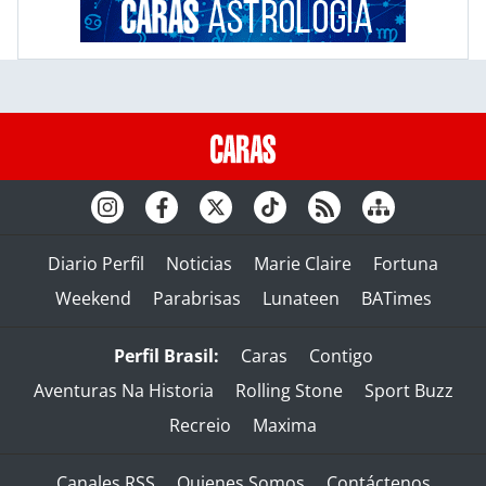
Diario Perfil
Noticias
Marie Claire
Fortuna
Weekend
Parabrisas
Lunateen
BATimes
Perfil Brasil:
Caras
Contigo
Aventuras Na Historia
Rolling Stone
Sport Buzz
Recreio
Maxima
Canales RSS
Quienes Somos
Contáctenos