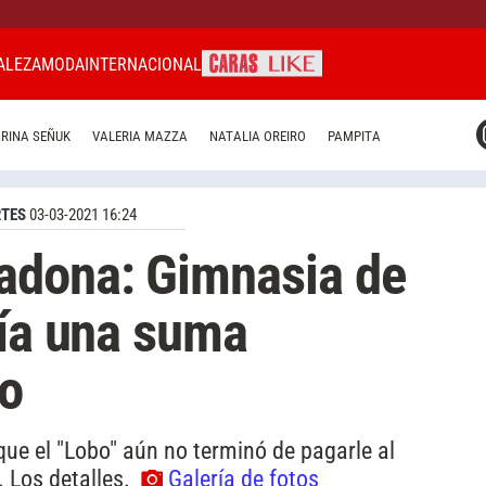
ALEZA
MODA
INTERNACIONAL
CARAS MIAMI
RINA SEÑUK
VALERIA MAZZA
NATALIA OREIRO
PAMPITA
CARAS BRASIL
CARAS URUGUAY
TES
03-03-2021 16:24
adona: Gimnasia de
ría una suma
ro
 que el "Lobo" aún no terminó de pagarle al
. Los detalles.
Galería de fotos