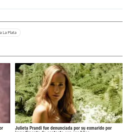
a La Plata
or
Julieta Prandi fue denunciada por su exmarido por