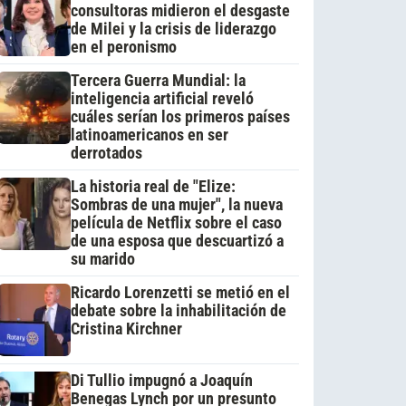
consultoras midieron el desgaste
de Milei y la crisis de liderazgo
en el peronismo
Tercera Guerra Mundial: la
inteligencia artificial reveló
cuáles serían los primeros países
latinoamericanos en ser
derrotados
La historia real de "Elize:
Sombras de una mujer", la nueva
película de Netflix sobre el caso
de una esposa que descuartizó a
su marido
Ricardo Lorenzetti se metió en el
debate sobre la inhabilitación de
Cristina Kirchner
Di Tullio impugnó a Joaquín
Benegas Lynch por un presunto