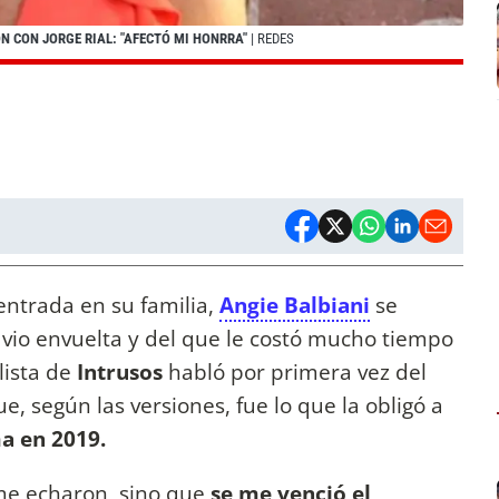
N CON JORGE RIAL: "AFECTÓ MI HONRRA"
| REDES
ntrada en su familia,
Angie Balbiani
se
e vio envuelta y del que le costó mucho tiempo
lista de
Intrusos
habló por primera vez del
ue, según las versiones, fue lo que la obligó a
a en 2019.
 me echaron, sino que
se me venció el