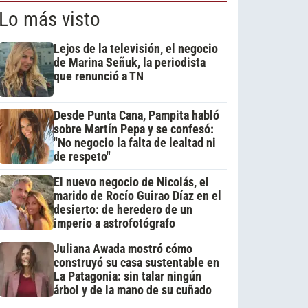
Lo más visto
Lejos de la televisión, el negocio
de Marina Señuk, la periodista
que renunció a TN
Desde Punta Cana, Pampita habló
sobre Martín Pepa y se confesó:
"No negocio la falta de lealtad ni
de respeto"
El nuevo negocio de Nicolás, el
marido de Rocío Guirao Díaz en el
desierto: de heredero de un
imperio a astrofotógrafo
Juliana Awada mostró cómo
construyó su casa sustentable en
La Patagonia: sin talar ningún
árbol y de la mano de su cuñado