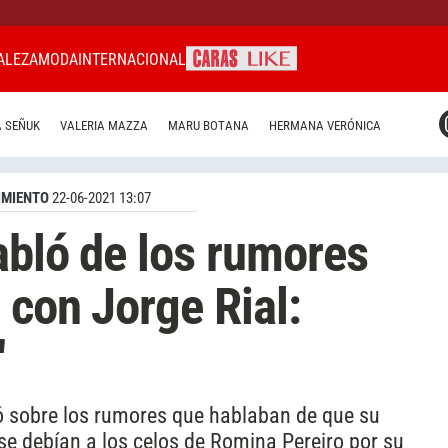
ALEZA
MODA
INTERNACIONAL
CARAS MIAMI
 SEÑUK
VALERIA MAZZA
MARU BOTANA
HERMANA VERÓNICA
CARAS BRASIL
CARAS URUGUAY
IMIENTO
22-06-2021 13:07
abló de los rumores
 con Jorge Rial:
"
ló sobre los rumores que hablaban de que su
se debían a los celos de Romina Pereiro por su