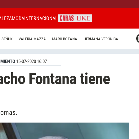
ALEZA
MODA
INTERNACIONAL
CARAS MIAMI
 SEÑUK
VALERIA MAZZA
MARU BOTANA
HERMANA VERÓNICA
CARAS BRASIL
CARAS URUGUAY
IMIENTO
15-07-2020 16:07
acho Fontana tiene
ntomas.