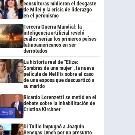
consultoras midieron el desgaste
de Milei y la crisis de liderazgo
en el peronismo
Tercera Guerra Mundial: la
inteligencia artificial reveló
cuáles serían los primeros países
latinoamericanos en ser
derrotados
La historia real de "Elize:
Sombras de una mujer", la nueva
película de Netflix sobre el caso
de una esposa que descuartizó a
su marido
Ricardo Lorenzetti se metió en el
debate sobre la inhabilitación de
Cristina Kirchner
Di Tullio impugnó a Joaquín
Benegas Lynch por un presunto