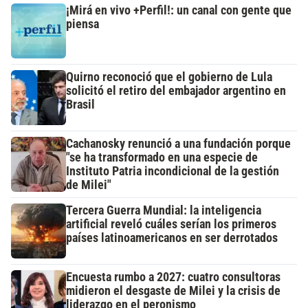
¡Mirá en vivo +Perfil!: un canal con gente que
piensa
Quirno reconoció que el gobierno de Lula
solicitó el retiro del embajador argentino en
Brasil
Cachanosky renunció a una fundación porque
"se ha transformado en una especie de
Instituto Patria incondicional de la gestión
de Milei"
Tercera Guerra Mundial: la inteligencia
artificial reveló cuáles serían los primeros
países latinoamericanos en ser derrotados
Encuesta rumbo a 2027: cuatro consultoras
midieron el desgaste de Milei y la crisis de
liderazgo en el peronismo