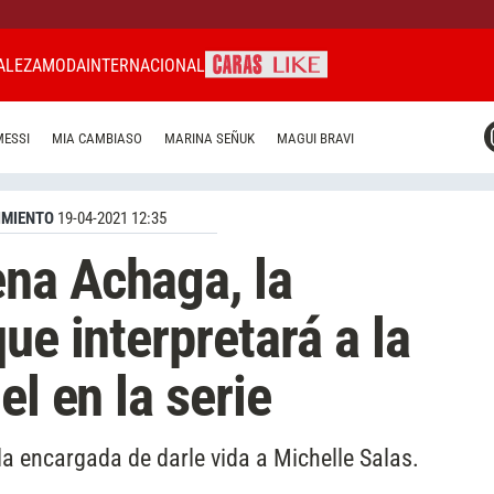
ALEZA
MODA
INTERNACIONAL
CARAS MIAMI
MESSI
MIA CAMBIASO
MARINA SEÑUK
MAGUI BRAVI
CARAS BRASIL
CARAS URUGUAY
IMIENTO
19-04-2021 12:35
na Achaga, la
ue interpretará a la
el en la serie
 la encargada de darle vida a Michelle Salas.