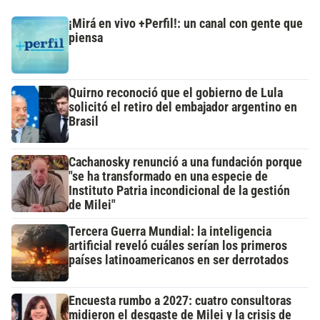
¡Mirá en vivo +Perfil!: un canal con gente que
piensa
Quirno reconoció que el gobierno de Lula
solicitó el retiro del embajador argentino en
Brasil
Cachanosky renunció a una fundación porque
"se ha transformado en una especie de
Instituto Patria incondicional de la gestión
de Milei"
Tercera Guerra Mundial: la inteligencia
artificial reveló cuáles serían los primeros
países latinoamericanos en ser derrotados
Encuesta rumbo a 2027: cuatro consultoras
midieron el desgaste de Milei y la crisis de