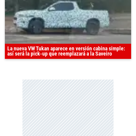
La nueva VW Tukan aparece en versión cabina simple:
así será la pick-up que reemplazará a la Saveiro