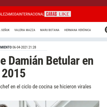
ALEZA
MODA
INTERNACIONAL
CARAS MIAMI
 SEÑUK
VALERIA MAZZA
MARU BOTANA
HERMANA VERÓNICA
CARAS BRASIL
CARAS URUGUAY
IMIENTO
06-04-2021 21:28
de Damián Betular en
e 2015
chef en el ciclo de cocina se hicieron virales