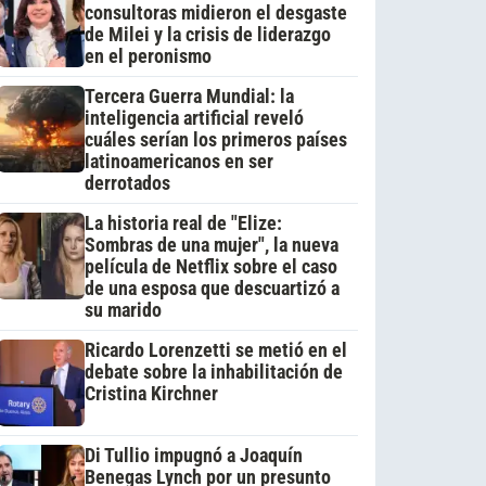
consultoras midieron el desgaste
de Milei y la crisis de liderazgo
en el peronismo
Tercera Guerra Mundial: la
inteligencia artificial reveló
cuáles serían los primeros países
latinoamericanos en ser
derrotados
La historia real de "Elize:
Sombras de una mujer", la nueva
película de Netflix sobre el caso
de una esposa que descuartizó a
su marido
Ricardo Lorenzetti se metió en el
debate sobre la inhabilitación de
Cristina Kirchner
Di Tullio impugnó a Joaquín
Benegas Lynch por un presunto