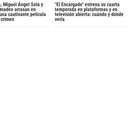
h, Miguel Ángel Solá y
"El Encargado" estrena su cuarta
madeo arrasan en
temporada en plataformas y en
 una cautivante película
televisión abierta: cuándo y dónde
y crimen
verla