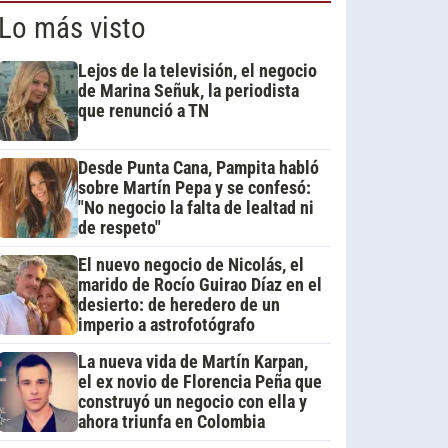
Lo más visto
Lejos de la televisión, el negocio
de Marina Señuk, la periodista
que renunció a TN
Desde Punta Cana, Pampita habló
sobre Martín Pepa y se confesó:
"No negocio la falta de lealtad ni
de respeto"
El nuevo negocio de Nicolás, el
marido de Rocío Guirao Díaz en el
desierto: de heredero de un
imperio a astrofotógrafo
La nueva vida de Martín Karpan,
el ex novio de Florencia Peña que
construyó un negocio con ella y
ahora triunfa en Colombia