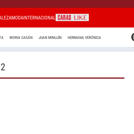
ALEZA
MODA
INTERNACIONAL
CARAS MIAMI
TA
MORIA CASÁN
JUAN MINUJÍN
HERMANA VERÓNICA
CARAS BRASIL
CARAS URUGUAY
 2