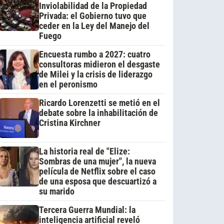
Inviolabilidad de la Propiedad
Privada: el Gobierno tuvo que
ceder en la Ley del Manejo del
Fuego
Encuesta rumbo a 2027: cuatro
consultoras midieron el desgaste
de Milei y la crisis de liderazgo
en el peronismo
Ricardo Lorenzetti se metió en el
debate sobre la inhabilitación de
Cristina Kirchner
La historia real de "Elize:
Sombras de una mujer", la nueva
película de Netflix sobre el caso
de una esposa que descuartizó a
su marido
Tercera Guerra Mundial: la
inteligencia artificial reveló