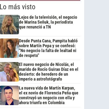
Lo más visto
Lejos de la televisión, el negocio
de Marina Señuk, la periodista
que renunció a TN
Desde Punta Cana, Pampita habló
sobre Martín Pepa y se confesó:
"No negocio la falta de lealtad ni
de respeto"
El nuevo negocio de Nicolás, el
marido de Rocío Guirao Díaz en el
desierto: de heredero de un
imperio a astrofotógrafo
La nueva vida de Martín Karpan,
el ex novio de Florencia Peña que
construyó un negocio con ella y
ahora triunfa en Colombia