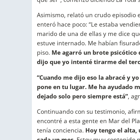
Asimismo, relató un crudo episodio en
enteró hace poco: “Le estaba vendie
marido de una de ellas y me dice qu
estuve internado. Me habían fisurado 
piso.
Me agarró un brote psicótico 
dijo que yo intenté tirarme del ter
“Cuando me dijo eso la abracé y yo
pone en tu lugar. Me ha ayudado m
dejado solo pero siempre está”
, ag
Continuando con su testimonio, afi
encontré a esta gente en Mar del Plat
tenía conciencia.
Hoy tengo el alta,
cada un mes.
Estoy muy contenido po