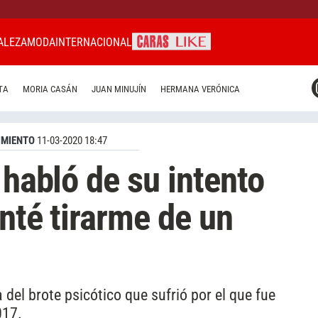
ALEZA
MODA
INTERNACIONAL
CARAS MIAMI
TA
MORIA CASÁN
JUAN MINUJÍN
HERMANA VERÓNICA
CARAS BRASIL
CARAS URUGUAY
IMIENTO
11-03-2020 18:47
 habló de su intento
enté tirarme de un
del brote psicótico que sufrió por el que fue
017.