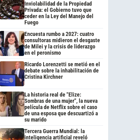
Inviolabilidad de la Propiedad
Privada: el Gobierno tuvo que
ceder en la Ley del Manejo del
Fuego
Encuesta rumbo a 2027: cuatro
consultoras midieron el desgaste
de Milei y la crisis de liderazgo
en el peronismo
Ricardo Lorenzetti se metió en el
debate sobre la inhabilitación de
Cristina Kirchner
La historia real de "Elize:
Sombras de una mujer", la nueva
película de Netflix sobre el caso
de una esposa que descuartizó a
su marido
Tercera Guerra Mundial: la
inteligencia artificial reveló