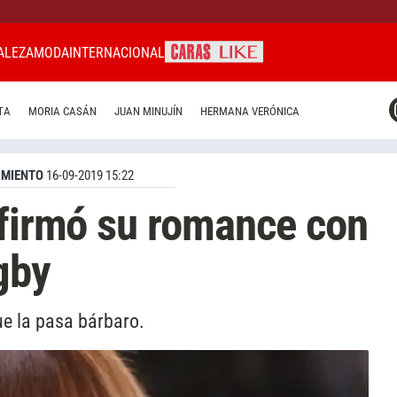
ALEZA
MODA
INTERNACIONAL
CARAS MIAMI
TA
MORIA CASÁN
JUAN MINUJÍN
HERMANA VERÓNICA
CARAS BRASIL
CARAS URUGUAY
IMIENTO
16-09-2019 15:22
nfirmó su romance con
gby
ue la pasa bárbaro.