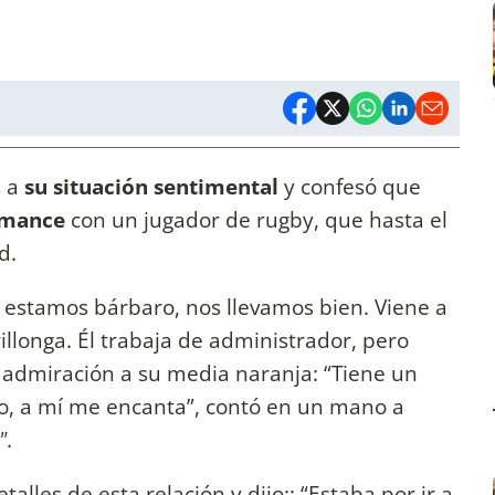
s a
su situación sentimental
y confesó que
omance
con un jugador de rugby, que hasta el
d.
 estamos bárbaro, nos llevamos bien. Viene a
illonga. Él trabaja de administrador, pero
n admiración a su media naranja: “Tiene un
o, a mí me encanta”, contó en un mano a
"
.
lles de esta relación y dijo:: “Estaba por ir a