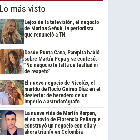
Lo más visto
Lejos de la televisión, el negocio
de Marina Señuk, la periodista
que renunció a TN
Desde Punta Cana, Pampita habló
sobre Martín Pepa y se confesó:
"No negocio la falta de lealtad ni
de respeto"
El nuevo negocio de Nicolás, el
marido de Rocío Guirao Díaz en el
desierto: de heredero de un
imperio a astrofotógrafo
La nueva vida de Martín Karpan,
el ex novio de Florencia Peña que
construyó un negocio con ella y
ahora triunfa en Colombia