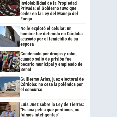
Inviolabilidad de la Propiedad
Privada: el Gobierno tuvo que
ceder en la Ley del Manejo del
Fuego
No le explotó el celular: un
hombre fue detenido en Córdoba
acusado por el femicidio de su
esposa
Condenado por drogas y robo,
cuando salió de prisión fue
becario municipal y empleado de
Senaf
Guillermo Arias, juez electoral de
Córdoba: no cesa la polémica por
el concurso
Luis Juez sobre la Ley de Tierras:
"Es una pelea que perdimos, no
fuimos inteligentes"