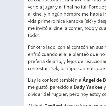
verlo a jugar y al final no fui. Porq
al cine, y ningún hombre me había i
vida primero hice karaoke (sic) y des
me invitó al cine, a comer, todo y c
todo”.
Por otro lado, con el corazón en sus 
enfrió cuando ella le planteó que no 
prefería dejarlo, y lejos de reaccion
contestar :"Ok, lo importante es qu
Lizy le confesó también a
Ángel de B
me gustó, parecido a
Dady Yankee
y
olvidar del rugbier, pero hoy estoy co
Al final,
Tagliani
descartó que vaya a