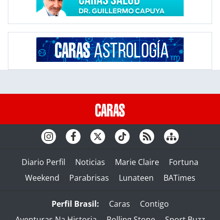
Diario Perfil
Noticias
Marie Claire
Fortuna
Weekend
Parabrisas
Lunateen
BATimes
Perfil Brasil:
Caras
Contigo
Aventuras Na Historia
Rolling Stone
Sport Buzz