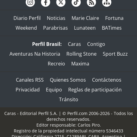
Diario Perfil
Noticias
Marie Claire
Fortuna
Weekend
Parabrisas
Lunateen
BATimes
Perfil Brasil:
Caras
Contigo
Aventuras Na Historia
Rolling Stone
Sport Buzz
Recreio
Maxima
Canales RSS
Quienes Somos
Contáctenos
Privacidad
Equipo
Reglas de participación
Tránsito
Caras - Editorial Perfil S.A.
| © Perfil.com 2006-2026 - Todos los
derechos reservados.
Editor responsable: Carlos Piro.
Registro de la propiedad intelectual número 5346433
Dirección:
California 2715
,
C1289ABI
,
CABA, Argentina
|