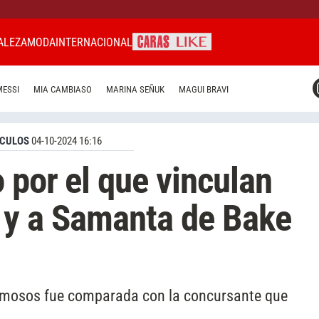
ALEZA
MODA
INTERNACIONAL
CARAS MIAMI
MESSI
MIA CAMBIASO
MARINA SEÑUK
MAGUI BRAVI
CARAS BRASIL
CARAS URUGUAY
CULOS
04-10-2024 16:16
 por el que vinculan
 y a Samanta de Bake
amosos fue comparada con la concursante que