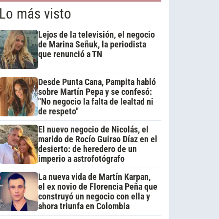
Lo más visto
Lejos de la televisión, el negocio
de Marina Señuk, la periodista
que renunció a TN
Desde Punta Cana, Pampita habló
sobre Martín Pepa y se confesó:
"No negocio la falta de lealtad ni
de respeto"
El nuevo negocio de Nicolás, el
marido de Rocío Guirao Díaz en el
desierto: de heredero de un
imperio a astrofotógrafo
La nueva vida de Martín Karpan,
el ex novio de Florencia Peña que
construyó un negocio con ella y
ahora triunfa en Colombia