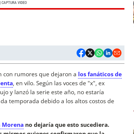
| CAPTURA VIDEO
on con rumores que dejaron a
los fanáticos de
ienta
, en vilo. Según las voces de "x", ex
jo y lanzó la serie este año, no estaría
da temporada debido a los altos costos de
s Morena
no dejaría que esto sucediera.
s mismos quienes confirmaron que la