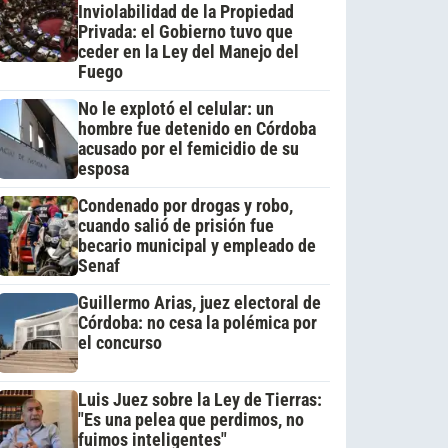
Inviolabilidad de la Propiedad
Privada: el Gobierno tuvo que
ceder en la Ley del Manejo del
Fuego
No le explotó el celular: un
hombre fue detenido en Córdoba
acusado por el femicidio de su
esposa
Condenado por drogas y robo,
cuando salió de prisión fue
becario municipal y empleado de
Senaf
Guillermo Arias, juez electoral de
Córdoba: no cesa la polémica por
el concurso
Luis Juez sobre la Ley de Tierras:
"Es una pelea que perdimos, no
fuimos inteligentes"