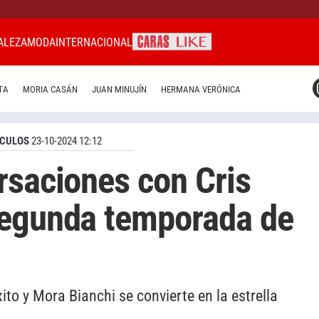
ALEZA
MODA
INTERNACIONAL
CARAS MIAMI
TA
MORIA CASÁN
JUAN MINUJÍN
HERMANA VERÓNICA
CARAS BRASIL
CARAS URUGUAY
CULOS
23-10-2024 12:12
rsaciones con Cris
segunda temporada de
xito y Mora Bianchi se convierte en la estrella