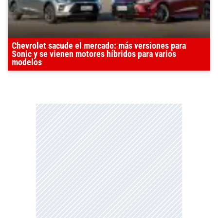
Chevrolet sacude el mercado: más versiones para
Sonic y se vienen motores híbridos para varios
modelos