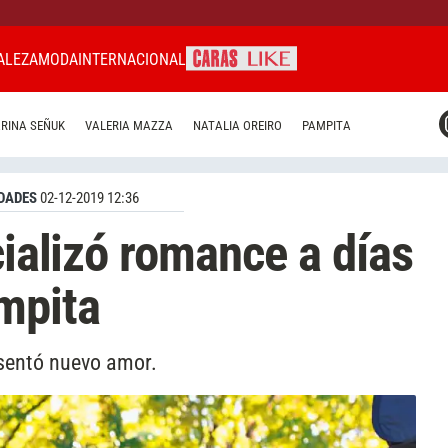
ALEZA
MODA
INTERNACIONAL
CARAS MIAMI
RINA SEÑUK
VALERIA MAZZA
NATALIA OREIRO
PAMPITA
CARAS BRASIL
CARAS URUGUAY
DADES
02-12-2019 12:36
cializó romance a días
mpita
esentó nuevo amor.