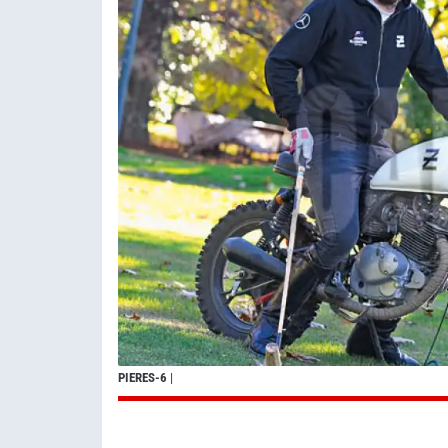
PIERES-6
|