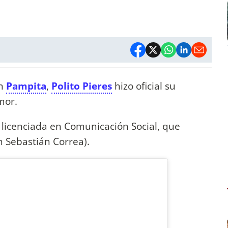
on
Pampita
,
Polito Pieres
hizo oficial su
mor.
, licenciada en Comunicación Social, que
n Sebastián Correa).