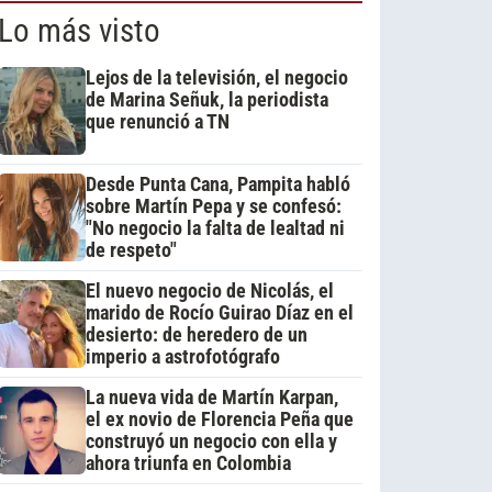
Lo más visto
Lejos de la televisión, el negocio
de Marina Señuk, la periodista
que renunció a TN
Desde Punta Cana, Pampita habló
sobre Martín Pepa y se confesó:
"No negocio la falta de lealtad ni
de respeto"
El nuevo negocio de Nicolás, el
marido de Rocío Guirao Díaz en el
desierto: de heredero de un
imperio a astrofotógrafo
La nueva vida de Martín Karpan,
el ex novio de Florencia Peña que
construyó un negocio con ella y
ahora triunfa en Colombia