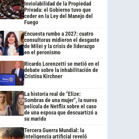
Inviolabilidad de la Propiedad
Privada: el Gobierno tuvo que
ceder en la Ley del Manejo del
Fuego
Encuesta rumbo a 2027: cuatro
consultoras midieron el desgaste
de Milei y la crisis de liderazgo
en el peronismo
Ricardo Lorenzetti se metió en el
debate sobre la inhabilitación de
Cristina Kirchner
La historia real de "Elize:
Sombras de una mujer", la nueva
película de Netflix sobre el caso
de una esposa que descuartizó a
su marido
Tercera Guerra Mundial: la
inteligencia artificial reveló