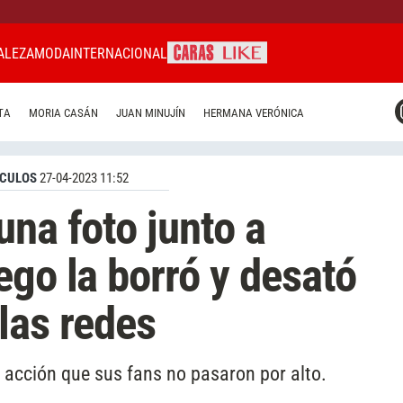
ALEZA
MODA
INTERNACIONAL
CARAS MIAMI
TA
MORIA CASÁN
JUAN MINUJÍN
HERMANA VERÓNICA
CARAS BRASIL
CARAS URUGUAY
CULOS
27-04-2023 11:52
una foto junto a
ego la borró y desató
las redes
 acción que sus fans no pasaron por alto.