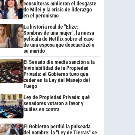
consultoras midieron el desgaste
de Milei y la crisis de liderazgo
en el peronismo
La historia real de "Elize:
Sombras de una mujer", la nueva
película de Netflix sobre el caso
de una esposa que descuartizó a
su marido
El Senado dio media sanción a la
Inviolabilidad de la Propiedad
Privada: el Gobierno tuvo que
ceder en la Ley del Manejo del
Fuego
Ley de Propiedad Privada: qué
senadores votaron a favor y
cuáles en contra
El Gobierno perdió la pulseada
del nombre: la "Ley de Tierras" se