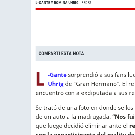
L-GANTE Y ROMINA UHRIG
| REDES
COMPARTÍ ESTA NOTA
L
-Gante
sorprendió a sus fans lu
Uhrig
de "Gran Hermano". El ref
encuentro con a exdiputada a sus red
Se trató de una foto en donde se lo
de un auto a la madrugada.
“Nos fui
que luego decidió eliminar ante el
re
con la exparticipante del reality de