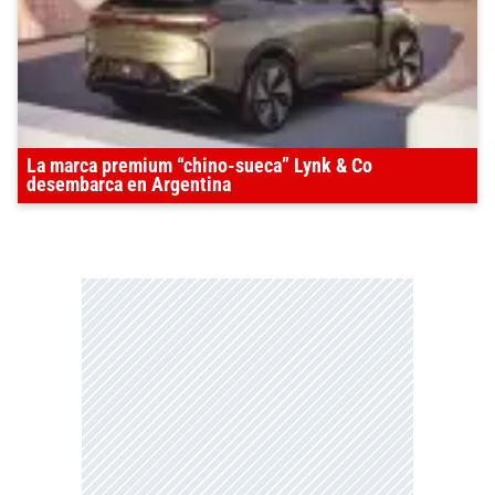
La marca premium “chino-sueca” Lynk & Co
desembarca en Argentina