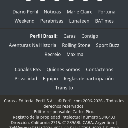
Diario Perfil
Noticias
Marie Claire
Fortuna
Weekend
Parabrisas
Lunateen
BATimes
Perfil Brasil:
Caras
Contigo
Aventuras Na Historia
Rolling Stone
Sport Buzz
Recreio
Maxima
Canales RSS
Quienes Somos
Contáctenos
Privacidad
Equipo
Reglas de participación
Tránsito
Caras - Editorial Perfil S.A.
| © Perfil.com 2006-2026 - Todos los
derechos reservados.
Editor responsable: Carlos Piro.
Registro de la propiedad intelectual número 5346433
Dirección:
California 2715
,
C1289ABI
,
CABA, Argentina
|
Teléfono:
(+5411) 7091-4921
/
(+5411) 7091-4922
| E-mail: