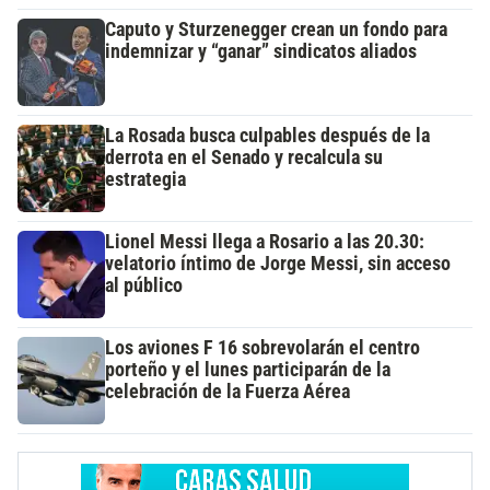
Caputo y Sturzenegger crean un fondo para
indemnizar y “ganar” sindicatos aliados
La Rosada busca culpables después de la
derrota en el Senado y recalcula su
estrategia
Lionel Messi llega a Rosario a las 20.30:
velatorio íntimo de Jorge Messi, sin acceso
al público
Los aviones F 16 sobrevolarán el centro
porteño y el lunes participarán de la
celebración de la Fuerza Aérea