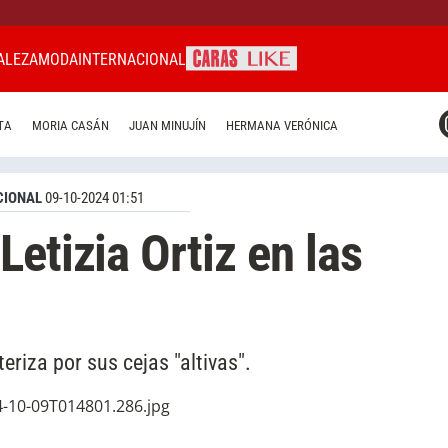
ALEZA
MODA
INTERNACIONAL
CARAS MIAMI
TA
MORIA CASÁN
JUAN MINUJÍN
HERMANA VERÓNICA
CARAS BRASIL
CARAS URUGUAY
CIONAL
09-10-2024 01:51
etizia Ortiz en las
riza por sus cejas "altivas".