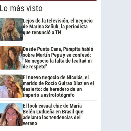
Lo más visto
Lejos de la televisión, el negocio
de Marina Señuk, la periodista
que renunció a TN
Desde Punta Cana, Pampita habló
sobre Martín Pepa y se confesó:
"No negocio la falta de lealtad ni
de respeto"
El nuevo negocio de Nicolás, el
marido de Rocío Guirao Díaz en el
desierto: de heredero de un
imperio a astrofotógrafo
El look casual chic de María
Belén Ludueña en Brasil que
adelanta las tendencias del
verano