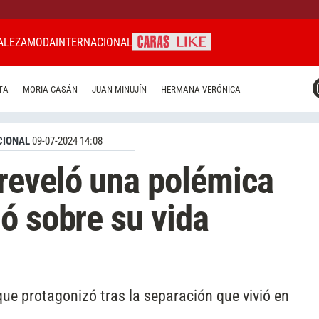
ALEZA
MODA
INTERNACIONAL
CARAS MIAMI
TA
MORIA CASÁN
JUAN MINUJÍN
HERMANA VERÓNICA
CARAS BRASIL
CARAS URUGUAY
CIONAL
09-07-2024 14:08
reveló una polémica
ó sobre su vida
que protagonizó tras la separación que vivió en