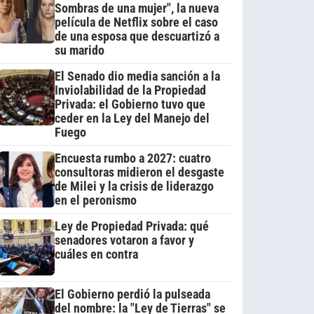
Sombras de una mujer", la nueva
película de Netflix sobre el caso
de una esposa que descuartizó a
su marido
El Senado dio media sanción a la
Inviolabilidad de la Propiedad
Privada: el Gobierno tuvo que
ceder en la Ley del Manejo del
Fuego
Encuesta rumbo a 2027: cuatro
consultoras midieron el desgaste
de Milei y la crisis de liderazgo
en el peronismo
Ley de Propiedad Privada: qué
senadores votaron a favor y
cuáles en contra
El Gobierno perdió la pulseada
del nombre: la "Ley de Tierras" se