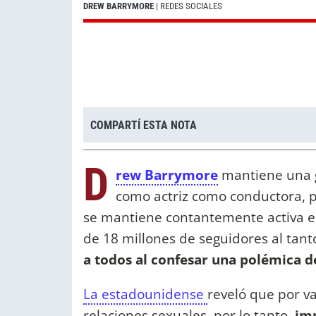
DREW BARRYMORE
| REDES SOCIALES
COMPARTÍ ESTA NOTA
D
rew Barrymore
mantiene una g
como actriz como conductora, p
se mantiene contantemente activa e
de 18 millones de seguidores al tant
a todos al confesar una polémica d
La estadounidense
reveló que por v
relaciones sexuales, por lo tanto,
imp