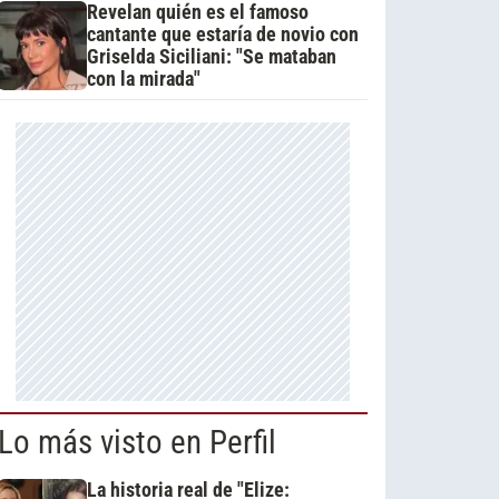
Revelan quién es el famoso
cantante que estaría de novio con
Griselda Siciliani: "Se mataban
con la mirada"
Lo más visto en Perfil
La historia real de "Elize: