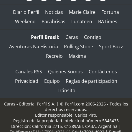
Diario Perfil
Noticias
Marie Claire
Fortuna
Weekend
Parabrisas
Lunateen
BATimes
Perfil Brasil:
Caras
Contigo
Aventuras Na Historia
Rolling Stone
Sport Buzz
Recreio
Maxima
Canales RSS
Quienes Somos
Contáctenos
Privacidad
Equipo
Reglas de participación
Tránsito
Caras - Editorial Perfil S.A.
| © Perfil.com 2006-2026 - Todos los
derechos reservados.
Editor responsable: Carlos Piro.
Registro de la propiedad intelectual número 5346433
Dirección:
California 2715
,
C1289ABI
,
CABA, Argentina
|
Teléfono:
(+5411) 7091-4921
/
(+5411) 7091-4922
| E-mail: