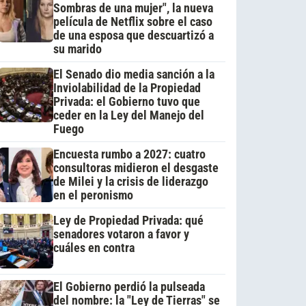
Sombras de una mujer", la nueva
película de Netflix sobre el caso
de una esposa que descuartizó a
su marido
El Senado dio media sanción a la
Inviolabilidad de la Propiedad
Privada: el Gobierno tuvo que
ceder en la Ley del Manejo del
Fuego
Encuesta rumbo a 2027: cuatro
consultoras midieron el desgaste
de Milei y la crisis de liderazgo
en el peronismo
Ley de Propiedad Privada: qué
senadores votaron a favor y
cuáles en contra
El Gobierno perdió la pulseada
del nombre: la "Ley de Tierras" se