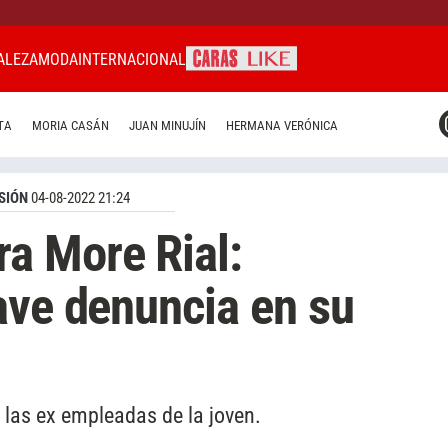
ALEZA
MODA
INTERNACIONAL
CARAS MIAMI
TA
MORIA CASÁN
JUAN MINUJÍN
HERMANA VERÓNICA
CARAS BRASIL
CARAS URUGUAY
SIÓN
04-08-2022 21:24
a More Rial:
ave denuncia en su
las ex empleadas de la joven.