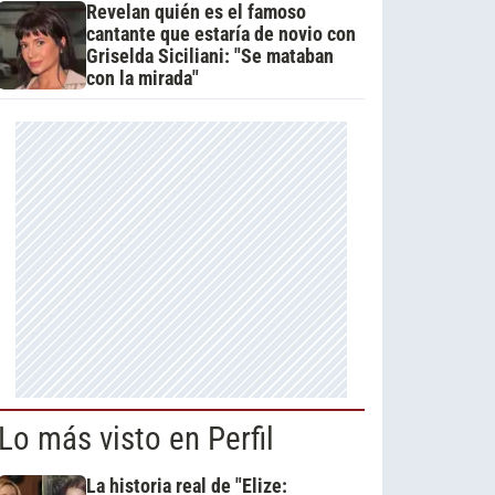
Revelan quién es el famoso
cantante que estaría de novio con
Griselda Siciliani: "Se mataban
con la mirada"
Lo más visto en Perfil
La historia real de "Elize: