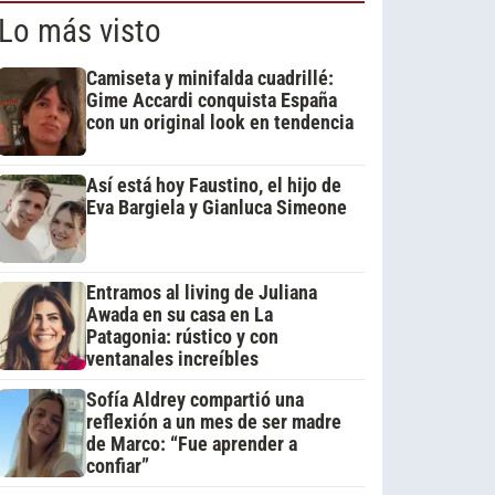
Lo más visto
Camiseta y minifalda cuadrillé:
Gime Accardi conquista España
con un original look en tendencia
Así está hoy Faustino, el hijo de
Eva Bargiela y Gianluca Simeone
Entramos al living de Juliana
Awada en su casa en La
Patagonia: rústico y con
ventanales increíbles
Sofía Aldrey compartió una
reflexión a un mes de ser madre
de Marco: “Fue aprender a
confiar”