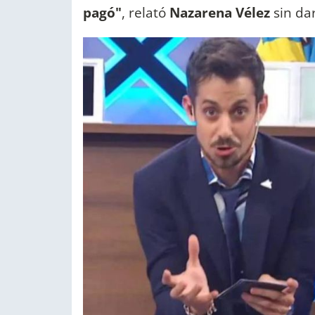
pagó"
, relató
Nazarena Vélez
sin da