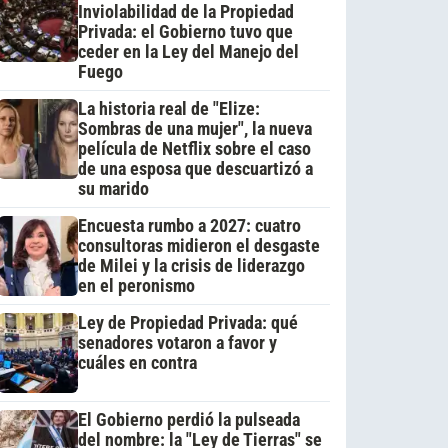
Inviolabilidad de la Propiedad
Privada: el Gobierno tuvo que
ceder en la Ley del Manejo del
Fuego
La historia real de "Elize:
Sombras de una mujer", la nueva
película de Netflix sobre el caso
de una esposa que descuartizó a
su marido
Encuesta rumbo a 2027: cuatro
consultoras midieron el desgaste
de Milei y la crisis de liderazgo
en el peronismo
Ley de Propiedad Privada: qué
senadores votaron a favor y
cuáles en contra
El Gobierno perdió la pulseada
del nombre: la "Ley de Tierras" se