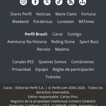
Diario Perfil
Noticias
Marie Claire
Fortuna
Weekend
Parabrisas
Lunateen
BATimes
Perfil Brasil:
Caras
Contigo
Aventuras Na Historia
Rolling Stone
Sport Buzz
Recreio
Maxima
Canales RSS
Quienes Somos
Contáctenos
Privacidad
Equipo
Reglas de participación
Tránsito
Caras - Editorial Perfil S.A.
| © Perfil.com 2006-2026 - Todos los
derechos reservados.
Editor responsable: Carlos Piro.
Registro de la propiedad intelectual número 5346433
Dirección:
California 2715
,
C1289ABI
,
CABA, Argentina
|