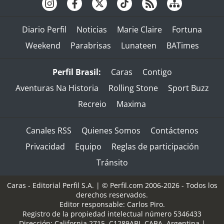
Diario Perfil
Noticias
Marie Claire
Fortuna
Weekend
Parabrisas
Lunateen
BATimes
Perfil Brasil:
Caras
Contigo
Aventuras Na Historia
Rolling Stone
Sport Buzz
Recreio
Maxima
Canales RSS
Quienes Somos
Contáctenos
Privacidad
Equipo
Reglas de participación
Tránsito
Caras - Editorial Perfil S.A.
| © Perfil.com 2006-2026 - Todos los
derechos reservados.
Editor responsable: Carlos Piro.
Registro de la propiedad intelectual número 5346433
Dirección:
California 2715
,
C1289ABI
,
CABA, Argentina
|