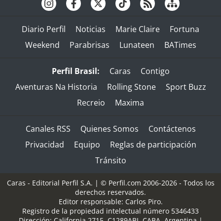
Diario Perfil
Noticias
Marie Claire
Fortuna
Weekend
Parabrisas
Lunateen
BATimes
Perfil Brasil:
Caras
Contigo
Aventuras Na Historia
Rolling Stone
Sport Buzz
Recreio
Maxima
Canales RSS
Quienes Somos
Contáctenos
Privacidad
Equipo
Reglas de participación
Tránsito
Caras - Editorial Perfil S.A.
| © Perfil.com 2006-2026 - Todos los
derechos reservados.
Editor responsable: Carlos Piro.
Registro de la propiedad intelectual número 5346433
Dirección:
California 2715
,
C1289ABI
,
CABA, Argentina
|