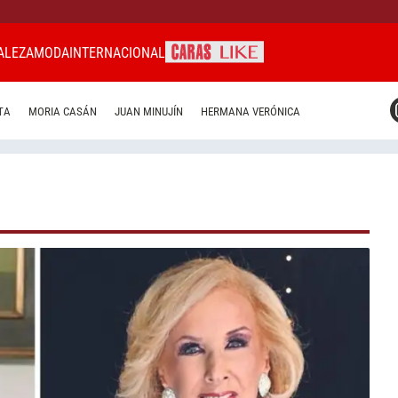
ALEZA
MODA
INTERNACIONAL
CARAS MIAMI
TA
MORIA CASÁN
JUAN MINUJÍN
HERMANA VERÓNICA
CARAS BRASIL
CARAS URUGUAY