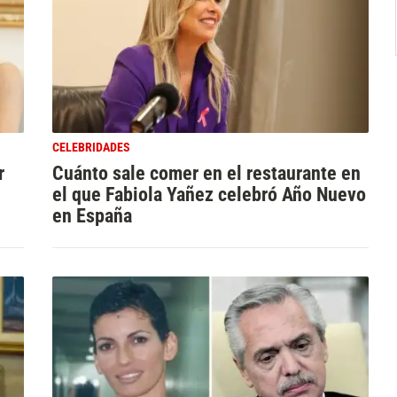
CELEBRIDADES
r
Cuánto sale comer en el restaurante en
el que Fabiola Yañez celebró Año Nuevo
en España