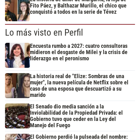
Fito Páez, y Balthazar Murillo, el chico que
conquistó a todos en la serie de Tévez
Lo más visto en Perfil
Encuesta rumbo a 2027: cuatro consultoras
midieron el desgaste de Milei y la crisis de
liderazgo en el peronismo
La historia real de "Elize: Sombras de una
mujer", la nueva película de Netflix sobre el
caso de una esposa que descuartizó a su
marido
El Senado dio media sanción a la
Inviolabilidad de la Propiedad Privada: el
Gobierno tuvo que ceder en la Ley del
Manejo del Fuego
El Gobierno perdió la pulseada del nombre: