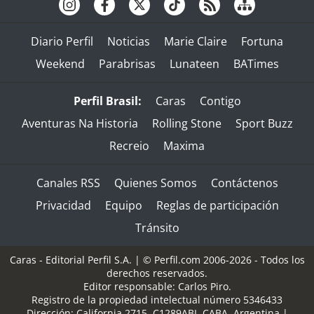
Diario Perfil
Noticias
Marie Claire
Fortuna
Weekend
Parabrisas
Lunateen
BATimes
Perfil Brasil:
Caras
Contigo
Aventuras Na Historia
Rolling Stone
Sport Buzz
Recreio
Maxima
Canales RSS
Quienes Somos
Contáctenos
Privacidad
Equipo
Reglas de participación
Tránsito
Caras - Editorial Perfil S.A.
| © Perfil.com 2006-2026 - Todos los
derechos reservados.
Editor responsable: Carlos Piro.
Registro de la propiedad intelectual número 5346433
Dirección:
California 2715
,
C1289ABI
,
CABA, Argentina
|