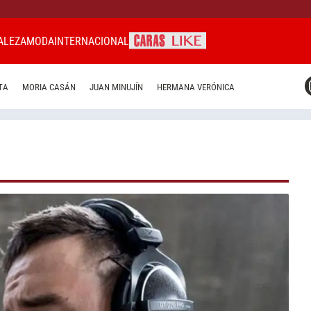
ALEZA
MODA
INTERNACIONAL
CARAS MIAMI
TA
MORIA CASÁN
JUAN MINUJÍN
HERMANA VERÓNICA
CARAS BRASIL
CARAS URUGUAY