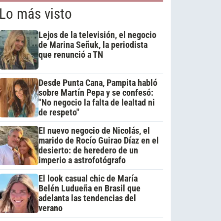
Lo más visto
Lejos de la televisión, el negocio
de Marina Señuk, la periodista
que renunció a TN
Desde Punta Cana, Pampita habló
sobre Martín Pepa y se confesó:
"No negocio la falta de lealtad ni
de respeto"
El nuevo negocio de Nicolás, el
marido de Rocío Guirao Díaz en el
desierto: de heredero de un
imperio a astrofotógrafo
El look casual chic de María
Belén Ludueña en Brasil que
adelanta las tendencias del
verano