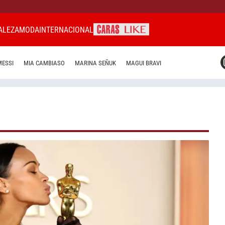
ALEZA
MODA
INTERNACIONAL
CARAS MIAMI
MESSI
MIA CAMBIASO
MARINA SEÑUK
MAGUI BRAVI
CARAS BRASIL
CARAS URUGUAY