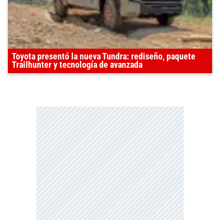
Toyota presentó la nueva Tundra: rediseño, paquete
Trailhunter y tecnología de avanzada