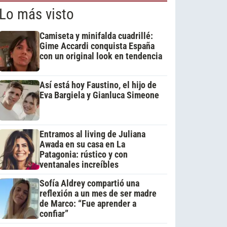
Lo más visto
Camiseta y minifalda cuadrillé:
Gime Accardi conquista España
con un original look en tendencia
Así está hoy Faustino, el hijo de
Eva Bargiela y Gianluca Simeone
Entramos al living de Juliana
Awada en su casa en La
Patagonia: rústico y con
ventanales increíbles
Sofía Aldrey compartió una
reflexión a un mes de ser madre
de Marco: “Fue aprender a
confiar”