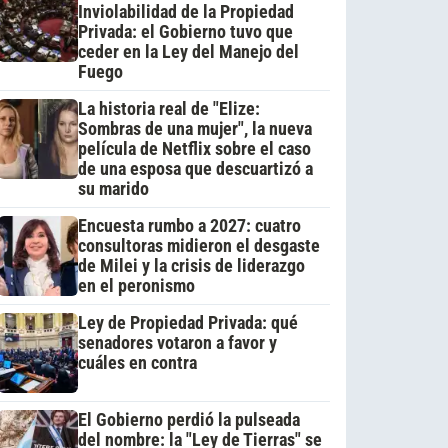
Inviolabilidad de la Propiedad
Privada: el Gobierno tuvo que
ceder en la Ley del Manejo del
Fuego
La historia real de "Elize:
Sombras de una mujer", la nueva
película de Netflix sobre el caso
de una esposa que descuartizó a
su marido
Encuesta rumbo a 2027: cuatro
consultoras midieron el desgaste
de Milei y la crisis de liderazgo
en el peronismo
Ley de Propiedad Privada: qué
senadores votaron a favor y
cuáles en contra
El Gobierno perdió la pulseada
del nombre: la "Ley de Tierras" se