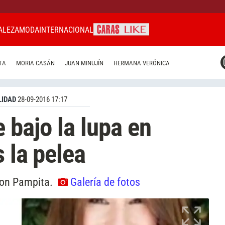
ALEZA
MODA
INTERNACIONAL
CARAS MIAMI
TA
MORIA CASÁN
JUAN MINUJÍN
HERMANA VERÓNICA
CARAS BRASIL
CARAS URUGUAY
IDAD
28-09-2016 17:17
 bajo la lupa en
s la pelea
con Pampita.
Galería de fotos