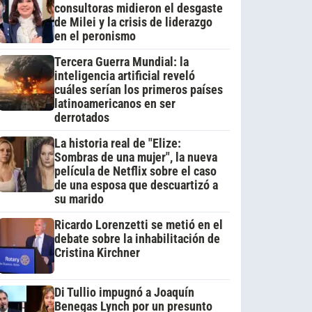
consultoras midieron el desgaste
de Milei y la crisis de liderazgo
en el peronismo
Tercera Guerra Mundial: la
inteligencia artificial reveló
cuáles serían los primeros países
latinoamericanos en ser
derrotados
La historia real de "Elize:
Sombras de una mujer", la nueva
película de Netflix sobre el caso
de una esposa que descuartizó a
su marido
Ricardo Lorenzetti se metió en el
debate sobre la inhabilitación de
Cristina Kirchner
Di Tullio impugnó a Joaquín
Benegas Lynch por un presunto