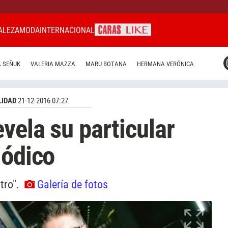
ALEZA
MODA
INTERNACIONAL
CARAS MIAMI
 SEÑUK
VALERIA MAZZA
MARU BOTANA
HERMANA VERÓNICA
CARAS BRASIL
CARAS URUGUAY
IDAD
21-12-2016 07:27
vela su particular
iódico
tro".
Galería de fotos