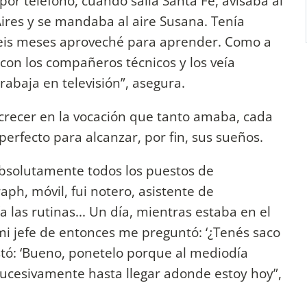
por teléfono, cuando salìa Santa Fe, avisaba al
ires y se mandaba al aire Susana. Tenía
seis meses aproveché para aprender. Como a
con los compañeros técnicos y los veía
rabaja en televisión”, asegura.
 crecer en la vocación que tanto amaba, cada
erfecto para alcanzar, por fin, sus sueños.
absolutamente todos los puestos de
aph, móvil, fui notero, asistente de
a las rutinas... Un día, mientras estaba en el
y mi jefe de entonces me preguntó: ‘¿Tenés saco
estó: ‘Bueno, ponetelo porque al mediodía
í sucesivamente hasta llegar adonde estoy hoy”,