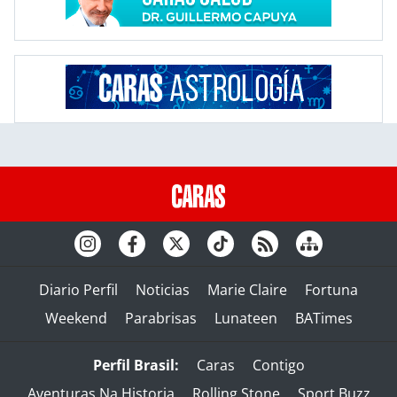
Diario Perfil
Noticias
Marie Claire
Fortuna
Weekend
Parabrisas
Lunateen
BATimes
Perfil Brasil:
Caras
Contigo
Aventuras Na Historia
Rolling Stone
Sport Buzz