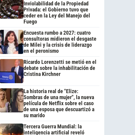
Inviolabilidad de la Propiedad
Privada: el Gobierno tuvo que
ceder en la Ley del Manejo del
Fuego
Encuesta rumbo a 2027: cuatro
consultoras midieron el desgaste
de Milei y la crisis de liderazgo
en el peronismo
Ricardo Lorenzetti se metió en el
debate sobre la inhabilitación de
Cristina Kirchner
La historia real de "Elize:
Sombras de una mujer", la nueva
película de Netflix sobre el caso
de una esposa que descuartizó a
su marido
Tercera Guerra Mundial: la
inteligencia artificial reveló