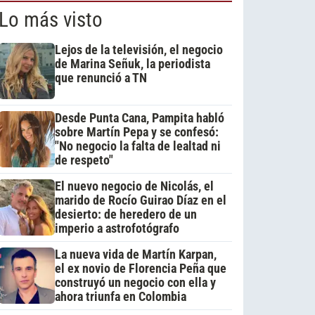
Lo más visto
Lejos de la televisión, el negocio
de Marina Señuk, la periodista
que renunció a TN
Desde Punta Cana, Pampita habló
sobre Martín Pepa y se confesó:
"No negocio la falta de lealtad ni
de respeto"
El nuevo negocio de Nicolás, el
marido de Rocío Guirao Díaz en el
desierto: de heredero de un
imperio a astrofotógrafo
La nueva vida de Martín Karpan,
el ex novio de Florencia Peña que
construyó un negocio con ella y
ahora triunfa en Colombia