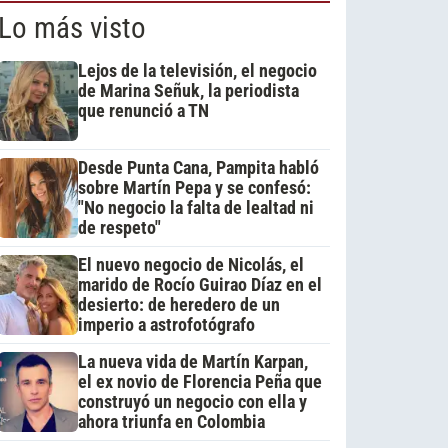
Lo más visto
Lejos de la televisión, el negocio
de Marina Señuk, la periodista
que renunció a TN
Desde Punta Cana, Pampita habló
sobre Martín Pepa y se confesó:
"No negocio la falta de lealtad ni
de respeto"
El nuevo negocio de Nicolás, el
marido de Rocío Guirao Díaz en el
desierto: de heredero de un
imperio a astrofotógrafo
La nueva vida de Martín Karpan,
el ex novio de Florencia Peña que
construyó un negocio con ella y
ahora triunfa en Colombia