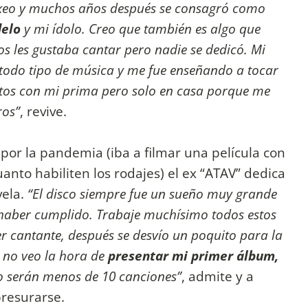
oxeo y muchos años después se consagró como
delo
y mi ídolo. Creo que también es algo que
s les gustaba cantar pero nadie se dedicó. Mi
todo tipo de música y me fue enseñando a tocar
ertos con mi prima pero solo en casa porque me
ros”
, revive.
por la pandemia (iba a filmar una película con
nto habiliten los rodajes) el ex “ATAV” dedica
vela.
“El disco siempre fue un sueño muy grande
 haber cumplido. Trabaje muchísimo todos estos
r cantante, después se desvío un poquito para la
 no veo la hora de
presentar mi primer álbum,
o serán menos de 10 canciones”
, admite y a
presurarse.